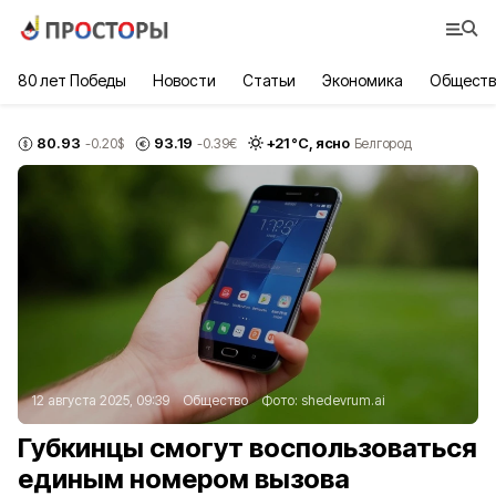
80 лет Победы
Новости
Статьи
Экономика
Обществ
80.93
93.19
+
21
°С,
ясно
-0.20
$
-0.39
€
Белгород
12 августа 2025, 09:39
Общество
Фото:
shedevrum.ai
Губкинцы смогут воспользоваться
единым номером вызова