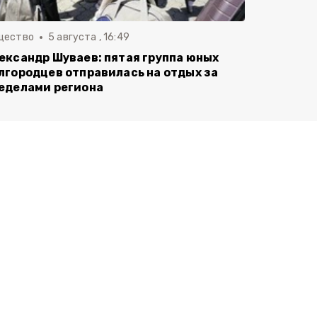
щество
5 августа , 16:49
ександр Шуваев: пятая группа юных
лгородцев отправилась на отдых за
еделами региона