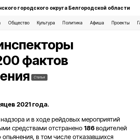
нского городского округа Белгородской области
а
Общество
Культура
Политика
Афиша
Проекты
Г
оинспекторы
200 фактов
дения
Статья
яцев 2021 года.
 надзора и в ходе рейдовых мероприятий
ными средствами отстранено
186
водителей
 опьянения, в том числе отказавшихся