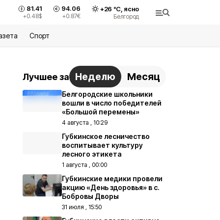
81.41
94.06
+
26
°С,
ясно
+0.48
$
+0.87
€
Белгород
азета
Спорт
Неделю
Месяц
Лучшее за
Белгородские школьники
вошли в число победителей
«Большой перемены»
4 августа , 10:29
Губкинское лесничество
воспитывает культуру
лесного этикета
1 августа , 00:00
Губкинские медики провели
акцию «День здоровья» в с.
Бобровы Дворы
31 июля , 15:50