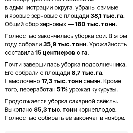
в администрации округа, убраны озимые
и яровые зерновые с площади
38,1 тыс. га
.
Общий сбор зерновых —
180 тыс. тонн
.
Полностью закончилась уборка сои. В этом
году собрали
35,9 тыс. тонн
. Урожайность
составила
15 центнеров с га
.
Почти завершилась уборка подсолнечника.
Его собрали с площади
8,7 тыс. га
.
Намолочено
17,3 тыс. тонн
семян. Кроме
того, переработан
51%
урожая кукурузы.
Продолжается уборка сахарной свёклы.
Выкопано
85,3 тыс. тонн
корнеплодов.
Полностью собирать её закончат в ноябре.