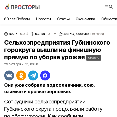
80 лет Победы
Новости
Статьи
Экономика
Обществ
82.17
94.84
+
22
°С,
облачно
+0.00
$
+0.00
€
Белгород
Сельхозпредприятия Губкинского
горокруга вышли на финишную
прямую по уборке урожая
Новость
29 октября 2021, 00:50
Они уже собрали подсолнечник, сою,
озимые и яровые зерновые.
Сотрудники сельхозпредприятий
Губкинского округа продолжили работу
по сбору урожая. Как сообщили