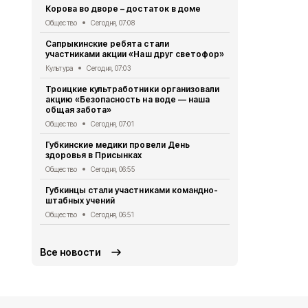
Корова во дворе – достаток в доме
Губкинцы с
выходного д
Общество
Сегодня, 07:08
Общество
Се
Сапрыкинские ребята стали
участниками акции «Наш друг светофор»
Александр 
Евгением П
Культура
Сегодня, 07:03
Общество
Вч
Троицкие культработники организовали
акцию «Безопасность на воде — наша
Супруги Ме
общая забота»
совместной
Общество
Сегодня, 07:01
Общество
Вч
Губкинские медики провели День
Региональн
здоровья в Присынках
стартовал в
Общество
Сегодня, 06:55
Общество
Вч
Губкинцы стали участниками командно-
Губкинская
штабных учений
порядок оф
при детей
Общество
Сегодня, 06:51
Общество
Вч
Все новости