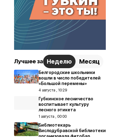
Неделю
Месяц
Лучшее за
Белгородские школьники
вошли в число победителей
«Большой перемены»
4 августа , 10:29
Губкинское лесничество
воспитывает культуру
лесного этикета
1 августа , 00:00
Библиотекарь
Вислодубравской библиотеки
организовала фитобар