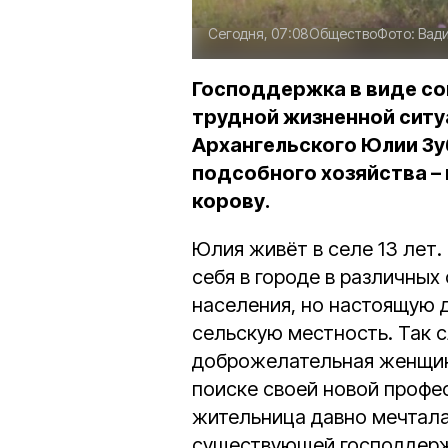
Сегодня, 07:08
Общество
Фото:
Вад
Господдержка в виде со
трудной жизненной ситу
Архангельского Юлии Зу
подсобного хозяйства –
корову.
Юлия живёт в селе 13 лет
себя в городе в различных
населения, но настоящую 
сельскую местность. Так с
доброжелательная женщина
поиске своей новой профе
жительница давно мечтала
существующей господдержк