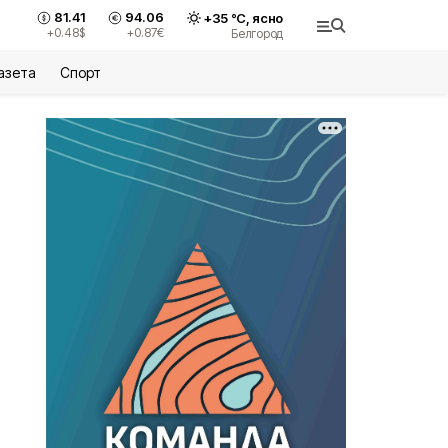
81.41
94.06
+
35
°С,
ясно
+0.48
$
+0.87
€
Белгород
азета
Спорт