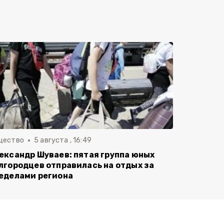
щество
5 августа , 16:49
ександр Шуваев: пятая группа юных
лгородцев отправилась на отдых за
еделами региона