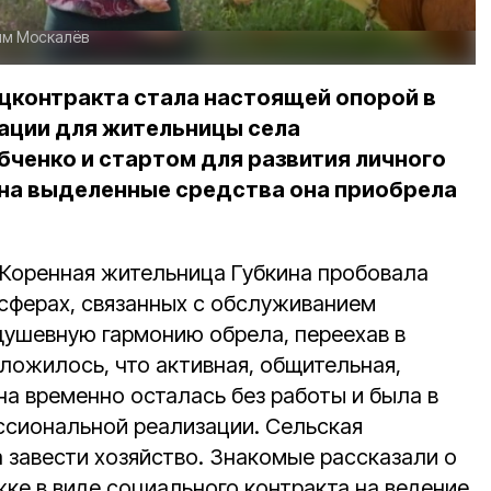
им Москалёв
цконтракта стала настоящей опорой в
ации для жительницы села
бченко и стартом для развития личного
 на выделенные средства она приобрела
. Коренная жительница Губкина пробовала
 сферах, связанных с обслуживанием
душевную гармонию обрела, переехав в
ложилось, что активная, общительная,
 временно осталась без работы и была в
ссиональной реализации. Сельская
 завести хозяйство. Знакомые рассказали о
е в виде социального контракта на ведение