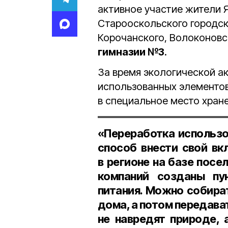
активное участие жители Я
Старооскольского городски
Корочанского, Волоконовс
гимназии №3
.
За время экологической а
использованных элементов
в специальное место хран
«Переработка использо
способ внести свой вк
в регионе на базе пос
компаний созданы пу
питания. Можно собира
дома, а потом передават
не навредят природе, 