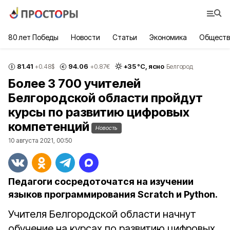
80 лет Победы
Новости
Статьи
Экономика
Обществ
81.41
94.06
+
35
°С,
ясно
+0.48
$
+0.87
€
Белгород
Более 3 700 учителей
Белгородской области пройдут
курсы по развитию цифровых
компетенций
Новость
10 августа 2021, 00:50
Педагоги сосредоточатся на изучении
языков программирования Scratch и Python.
Учителя Белгородской области начнут
обучение на курсах по развитию цифровых