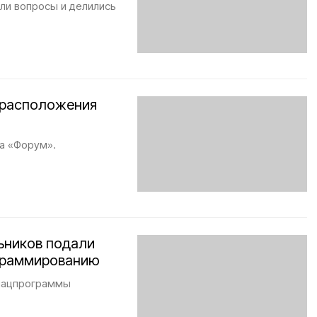
али вопросы и делились
 расположения
ба «Форум».
ьников подали
ограммированию
 нацпрограммы