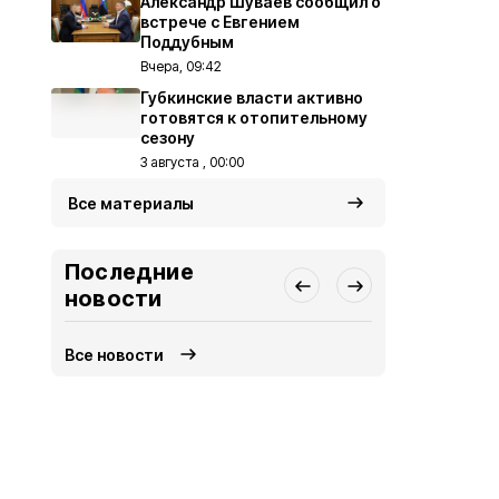
Александр Шуваев сообщил о
встрече с Евгением
Поддубным
Вчера, 09:42
Губкинские власти активно
готовятся к отопительному
сезону
3 августа , 00:00
Все материалы
Последние
новости
Все новости