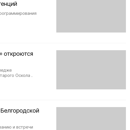
тенций
программирования
» откроются
лледже
тарого Оскола .
в Белгородской
ванию и встречи