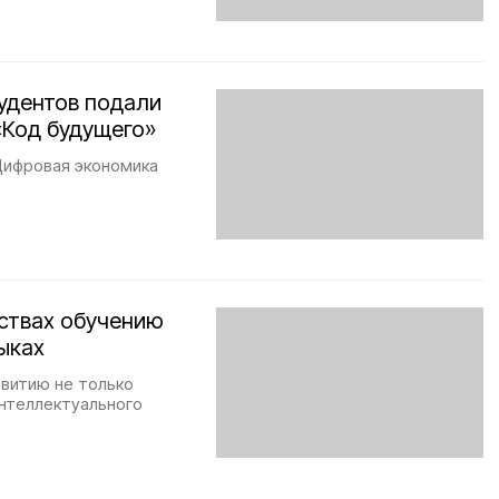
тудентов подали
«Код будущего»
Цифровая экономика
ествах обучению
ыках
витию не только
интеллектуального