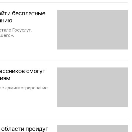
ойти бесплатные
анию
ртале Госуслуг.
ущего».
ассников смогут
гиям
ое администрирование.
 области пройдут