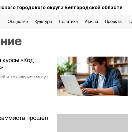
нского городского округа Белгородской области
а
Общество
Культура
Политика
Афиша
Проекты
Г
ание
а курсы «Код
»
жей и техникумов могут
граммиста прошёл