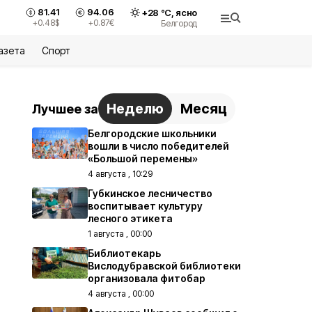
81.41
94.06
+
28
°С,
ясно
+0.48
$
+0.87
€
Белгород
азета
Спорт
Неделю
Месяц
Лучшее за
Белгородские школьники
вошли в число победителей
«Большой перемены»
4 августа , 10:29
Губкинское лесничество
воспитывает культуру
лесного этикета
1 августа , 00:00
Библиотекарь
Вислодубравской библиотеки
организовала фитобар
4 августа , 00:00