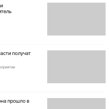
ми
итель
ласти получат
оприятии
она прошло в