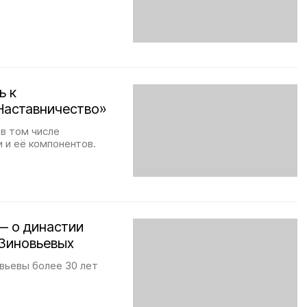
ь к
Наставничество»
 в том числе
 и её компонентов.
— о династии
 Зиновьевых
овьевы более 30 лет