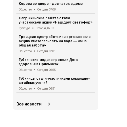
Корова во дворе – достаток в доме
Губкинцы с
выходного д
Общество
Сегодня, 07:08
Общество
Се
Сапрыкинские ребята стали
участниками акции «Наш друг светофор»
Александр 
Евгением П
Культура
Сегодня, 07:03
Общество
Вч
Троицкие культработники организовали
акцию «Безопасность на воде — наша
Супруги Ме
общая забота»
совместной
Общество
Сегодня, 07:01
Общество
Вч
Губкинские медики провели День
Региональн
здоровья в Присынках
стартовал в
Общество
Сегодня, 06:55
Общество
Вч
Губкинцы стали участниками командно-
Губкинская
штабных учений
порядок оф
при детей
Общество
Сегодня, 06:51
Общество
Вч
Все новости