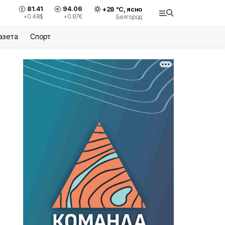
81.41
94.06
+
28
°С,
ясно
+0.48
$
+0.87
€
Белгород
азета
Спорт