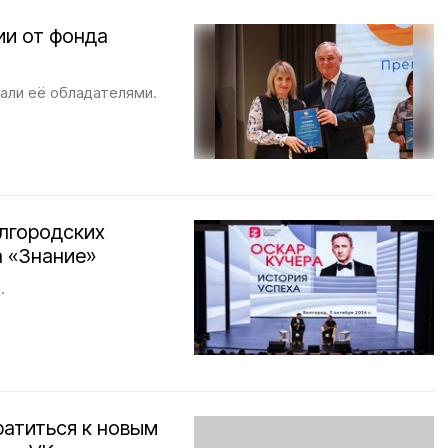
ии от фонда
тали её обладателями.
елгородских
а «Знание»
.
ратиться к новым