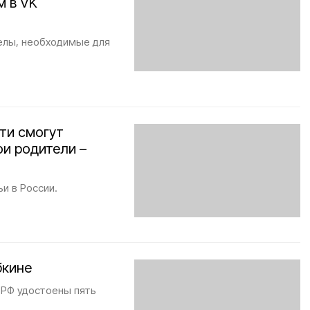
м в VK
елы, необходимые для
ти смогут
ои родители –
и в России.
бкине
РФ удостоены пять