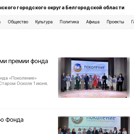
нского городского округа Белгородской области
а
Общество
Культура
Политика
Афиша
Проекты
Г
ами премии фонда
нда «Поколение»
Старом Осколе 1 июня.
ию Фонда