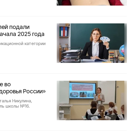
лей подали
ачала 2025 года
икационной категории
е во
доровья России»
алья Никулина,
ль школы №16.