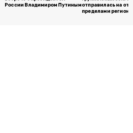
России Владимиром Путиным
отправилась на отд
пределами региона