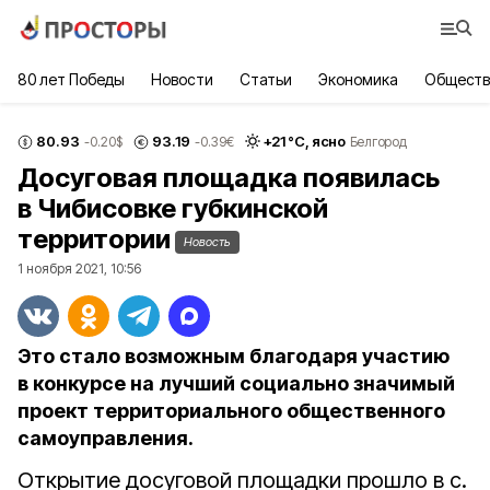
80 лет Победы
Новости
Статьи
Экономика
Обществ
80.93
93.19
+
21
°С,
ясно
-0.20
$
-0.39
€
Белгород
Досуговая площадка появилась
в Чибисовке губкинской
территории
Новость
1 ноября 2021, 10:56
Это стало возможным благодаря участию
в конкурсе на лучший социально значимый
проект территориального общественного
самоуправления.
Открытие досуговой площадки прошло в с.