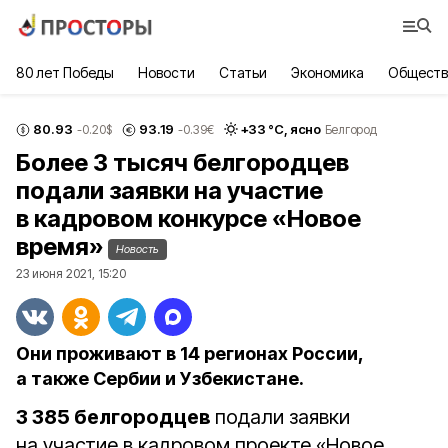
80 лет Победы
Новости
Статьи
Экономика
Обществ
80.93
93.19
+
33
°С,
ясно
-0.20
$
-0.39
€
Белгород
Более 3 тысяч белгородцев
подали заявки на участие
в кадровом конкурсе «Новое
время»
Новость
23 июня 2021, 15:20
Они проживают в 14 регионах России,
а также Сербии и Узбекистане.
3 385 белгородцев
подали заявки
на участие в кадровом проекте «Новое