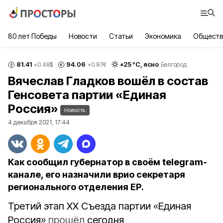
80 лет Победы
Новости
Статьи
Экономика
Обществ
81.41
94.06
+
25
°С,
ясно
+0.48
$
+0.87
€
Белгород
Вячеслав Гладков вошёл в состав
Генсовета партии «Единая
Россия»
Новость
4 декабря 2021, 17:44
Как сообщил губернатор в своём telegram-
канале, его назначили врио секретаря
регионального отделения ЕР.
Третий этап XX Съезда партии «Единая
Россия»
прошёл
сегодня