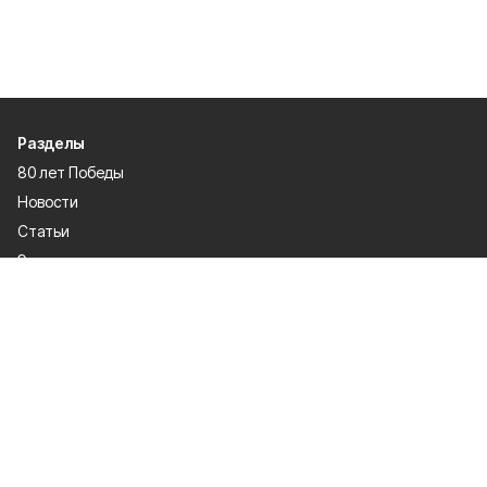
Разделы
80 лет Победы
Новости
Статьи
Экономика
Культура
Общество
Политика
Афиша
Проекты
Газета
Спорт