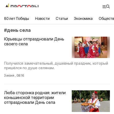
80 лет Победы
Новости
Статьи
Экономика
Обществ
#
день села
Юрьевцы отпраздновали День
своего села
Получился замечательный, душевный праздник, который
пришёлся по душе селянам.
3 июня , 08:16
Люба сторонка родная: жители
коньшинской территории
отпраздновали День села