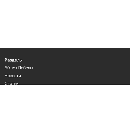
Разделы
80 лет Победы
Новости
Статьи
Экономика
Культура
Общество
Политика
Афиша