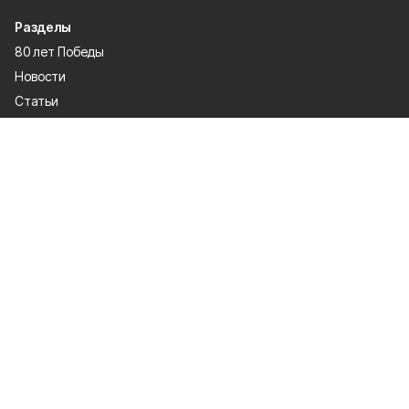
Разделы
80 лет Победы
Новости
Статьи
Экономика
Культура
Общество
Политика
Афиша
Проекты
Газета
Спорт
О проекте
Об издании
Правила использования