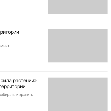
рритории
нения.
сила растений»
территории
собирать и хранить