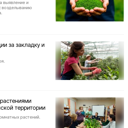
а выявление и
к возделыванию
.
ии за закладку и
ря.
 растениями
нской территории
комнатных растений.