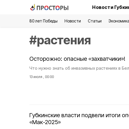
Новости Губки
80 лет Победы
Новости
Статьи
Экономик
#
растения
Осторожно: опасные «захватчики»!
Что нужно знать об инвазивных растениях в Бе
13 июля , 00:00
Губкинские власти подвели итоги о
«Мак-2025»