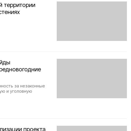
й территории
стениях
ейды
предновогодние
нность за незаконные
ую и уголовную
ализации проекта