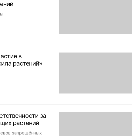
тений
ы.
астие в
сила растений»
етственности за
щих растений
осевов запрещённых