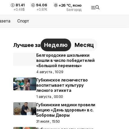
81.41
94.06
+
26
°С,
ясно
+0.48
$
+0.87
€
Белгород
азета
Спорт
Неделю
Месяц
Лучшее за
Белгородские школьники
вошли в число победителей
«Большой перемены»
4 августа , 10:29
Губкинское лесничество
воспитывает культуру
лесного этикета
1 августа , 00:00
Губкинские медики провели
акцию «День здоровья» в с.
Бобровы Дворы
31 июля , 15:50