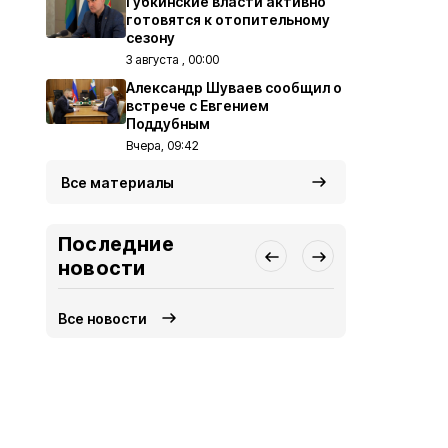
Губкинские власти активно
готовятся к отопительному
сезону
3 августа , 00:00
Александр Шуваев сообщил о
встрече с Евгением
Поддубным
Вчера, 09:42
Все материалы
Последние
новости
Все новости