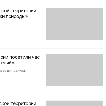
ской территории
оки природы»
ории посетили час
тений»
вы, шиповника,
ской территории