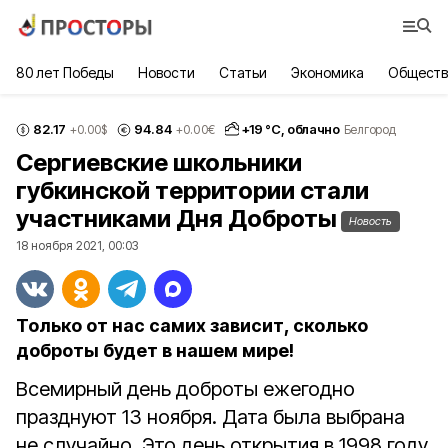
80 лет Победы
Новости
Статьи
Экономика
Обществ
82.17
94.84
+
19
°С,
облачно
+0.00
$
+0.00
€
Белгород
Сергиевские школьники
губкинской территории стали
участниками Дня Доброты
Новость
18 ноября 2021, 00:03
Только от нас самих зависит, сколько
доброты будет в нашем мире!
Всемирный день доброты ежегодно
празднуют 13 ноября. Дата была выбрана
не случайно. Это день открытия в 1998 году