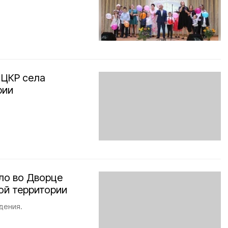
 ЦКР села
рии
ло во Дворце
ой территории
дения.