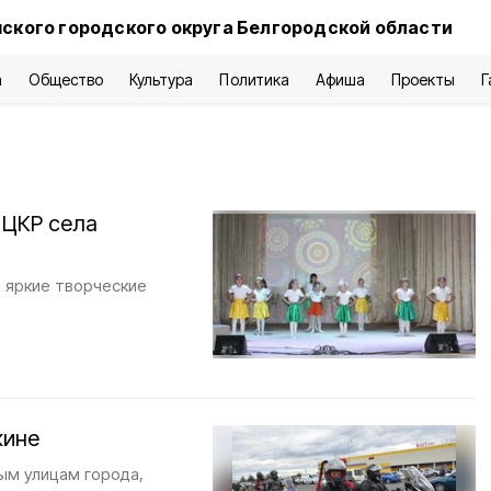
нского городского округа Белгородской области
а
Общество
Культура
Политика
Афиша
Проекты
Г
 ЦКР села
и яркие творческие
кине
ым улицам города,