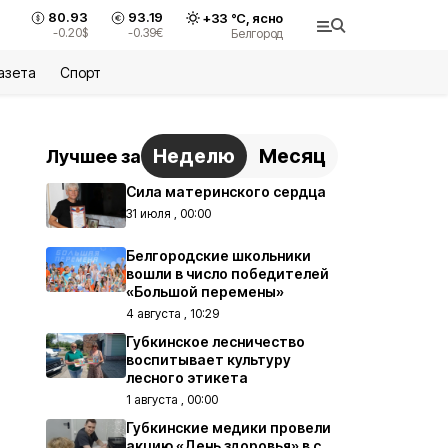
80.93
93.19
+
33
°С,
ясно
-0.20
$
-0.39
€
Белгород
азета
Спорт
Неделю
Месяц
Лучшее за
Сила материнского сердца
31 июля , 00:00
Белгородские школьники
вошли в число победителей
«Большой перемены»
4 августа , 10:29
Губкинское лесничество
воспитывает культуру
лесного этикета
1 августа , 00:00
Губкинские медики провели
акцию «День здоровья» в с.