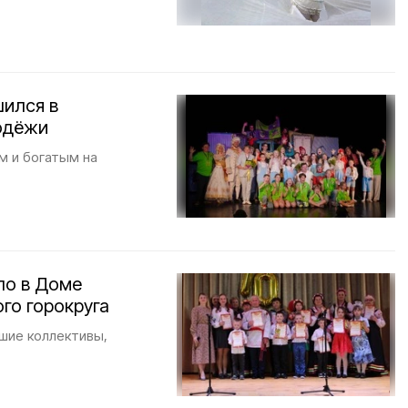
шился в
лодёжи
 и богатым на
ло в Доме
го горокруга
шие коллективы,