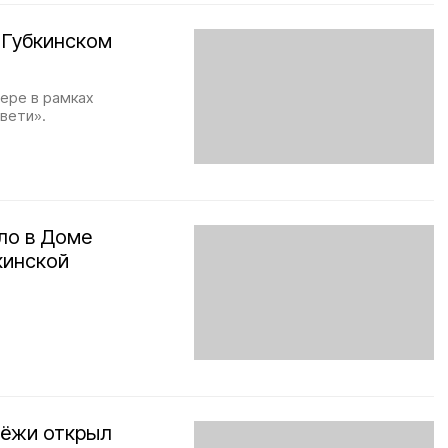
 Губкинском
ере в рамках
вети».
ло в Доме
кинской
дёжи открыл