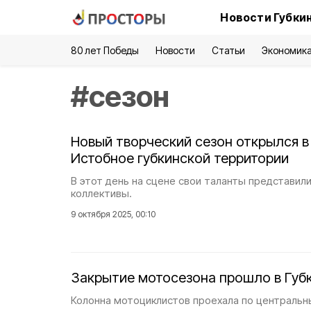
Новости Губки
80 лет Победы
Новости
Статьи
Экономик
#
сезон
Новый творческий сезон открылся в
Истобное губкинской территории
В этот день на сцене свои таланты представил
коллективы.
9 октября 2025, 00:10
Закрытие мотосезона прошло в Губ
Колонна мотоциклистов проехала по центральн