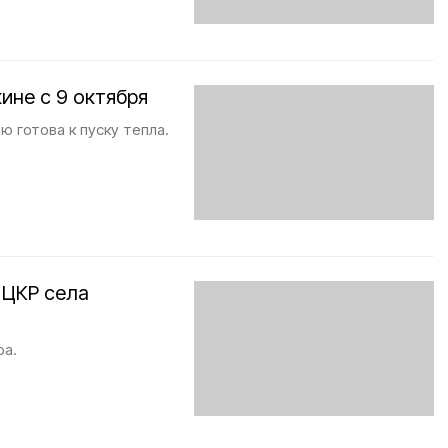
ине с 9 октября
 готова к пуску тепла.
 ЦКР села
ра.