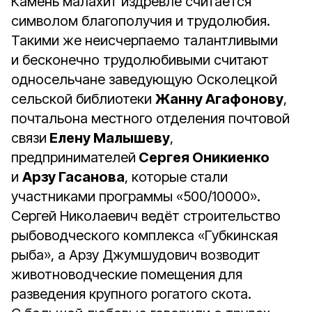
Камень малахит издревле считается
символом благополучия и трудолюбия.
Такими же неисчерпаемо талантливыми
и бесконечно трудолюбивыми считают
односельчане заведующую Осколецкой
сельской библиотеки
Жанну Агафонову
,
почтальона местного отделения почтовой
связи
Елену Малышеву
,
предпринимателей
Сергея Оникиенко
и
Арзу Гасанова
, которые стали
участниками программы «500/10000».
Сергей Николаевич ведёт строительство
рыбоводческого комплекса «Губкинская
рыба», а Арзу Джумшудович возводит
животноводческие помещения для
разведения крупного рогатого скота.