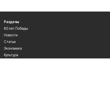
Разделы
80 лет Победы
Новости
Статьи
Экономика
Культура
Общество
Политика
Афиша
Проекты
Газета
Спорт
О проекте