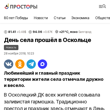
80 лет Победы
Новости
Статьи
Экономика
Обществ
81.41
94.06
+
21
°С,
ясно
+0.48
$
+0.87
€
Белгород
День села прошёл в Оскольце
Новость
28 ноября 2018, 10:23
Любимейший и главный праздник
территории жители села отмечали дружно
и весело.
В Осколецкий ДК всех жителей созывала
заливистая гармошка. Традиционно
престол и праздник здесь отмечают в День