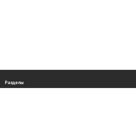
Разделы
80 лет Победы
Новости
Статьи
Экономика
Культура
Общество